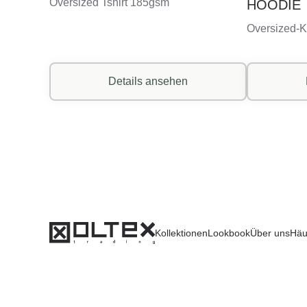
Oversized Tshirt 185gsm
HOODIE
Oversized-K
Details ansehen
Kollektionen
Lookbook
Über uns
Häu