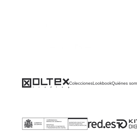
Colecciones
Lookbook
Quiénes so