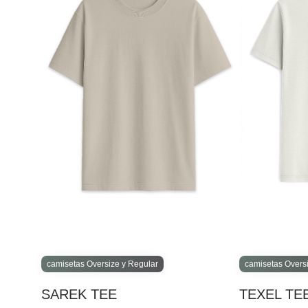
camisetas Oversize y Regular
camisetas Overs
SAREK TEE
TEXEL TE