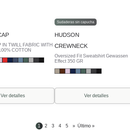
Sudaderas sin capucha
CAP
HUDSON
 IN TWILL FABRIC WITH
CREWNECK
100% COTTON
Oversized Fit Sweatshirt Gewassen
Effect 350 GR
Ver detalles
Ver detalles
1
2
3
4
5
»
Último »
Pagina
Pagina
Pagina
Pagina
Pagina
Volgende pagina
Laatste pagina