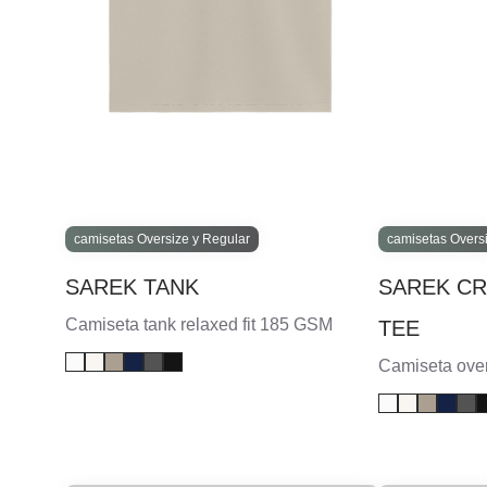
camisetas Oversize y Regular
camisetas Overs
SAREK TANK
SAREK C
Camiseta tank relaxed fit 185 GSM
TEE
Camiseta ove