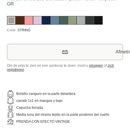
GR
Color:
STRING
Afmeti
Om de prijs te zien en een aankoop te doen, moet u
inloggen
of
zich
registreren
.
Bolsillo canguro en la parte delantera
canalé 1x1 en mangas y bajo
Capucha forrada
Media luna del mismo tejido en la parte posterior del cuello
PRENDA CON EFECTO VINTAGE