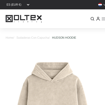
Overslaan en naar de inhoud gaan
Home
Sudaderas Con Capucha
HUDSON HOODIE