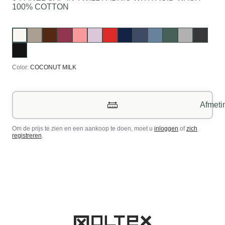
100% COTTON
Color:
COCONUT MILK
Afmeti
Om de prijs te zien en een aankoop te doen, moet u
inloggen
of
zich
registreren
.