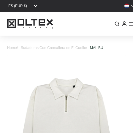
Overslaan en naar de inhoud gaan
Home
Sudaderas Con Cremallera en El Cuello
MALIBU