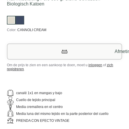
Biologisch Katoen
Color:
CANNOLI CREAM
Afmeti
Om de prijs te zien en een aankoop te doen, moet u
inloggen
of
zich
registreren
.
canalé 1x1 en mangas y bajo
Cuello de tejido principal
Media cremallera en el centro
Media luna del mismo tejido en la parte posterior del cuello
PRENDA CON EFECTO VINTAGE